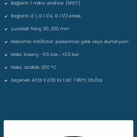
Bağlantı: 1 mikro anahtar (SPDT)
Bağlantı: G 1, G 1 1/4, G 1 1/2 erkek,
yuvarlak flanş: 110, 200 mm
Malzeme: mil/Rotor: paslanmaz çelik veya aluminyum
Maks. basınç: -0,5 bar....+0,5 bar
Maks. sıcaklık: 200 °C
Seçenek: ATEX II 2/1D Ex t IIIC T85°C Db/Da