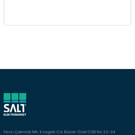
Fevzi Çakmak Mh. Kosgeb Cd. Büsan Özel OSB No:32-34