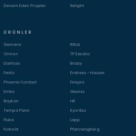
Devam Eden Projeler
İletişim
ÜRÜNLER
Siemens
Rittal
Omron
TP Electric
Danfoss
Brady
Festo
Endress - Hauser
Phoenix Contact
Firepro
Emko
Gewiss
Baykon
Hit
Tempa Pano
Kyoritsu
Fluke
Lapp
Kobold
Pfannengberg