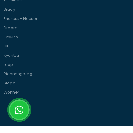
TP Electric
Brady
Endress - Hauser
Firepro
Gewiss
Hit
Kyoritsu
Lapp
Pfannengberg
Stego
Wöhner
© 2025 Şalt Elektromarket | Alle Rechte vorbehalten.