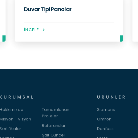
Dikili Tip Panolar
İNCELE
KURUMSAL
ÜRÜNLER
Hakkımızda
Tamamlanan
Siemens
Projeler
Misyon - Vizyon
Omron
Referanslar
Sertifikalar
Danfoss
Şalt Güncel