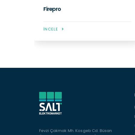
Duvar Tipi Panolar
İNCELE
Fevzi Çakmak Mh. Kosgeb Cd. Büsan