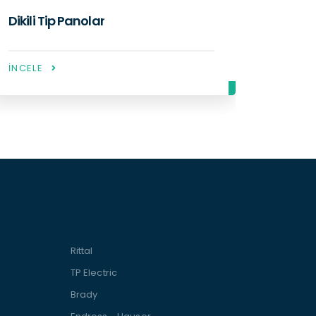
Paslanmaz Duvar Tipi Panolar
İNCELE
Rittal
TP Electric
Brady