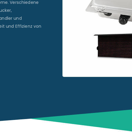
teme. Verschiedene
ucker,
andler und
it und Effizienz von