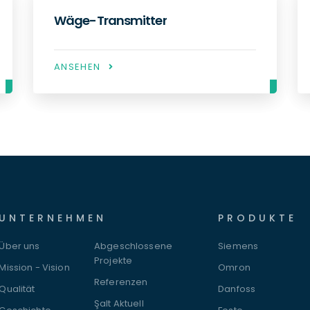
Industrielle Waagen
ANSEHEN
UNTERNEHMEN
PRODUKTE
Über uns
Abgeschlossene
Siemens
Projekte
Mission - Vision
Omron
Referenzen
Qualität
Danfoss
Şalt Aktuell