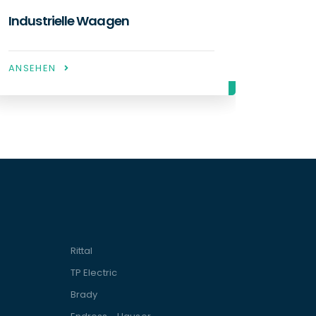
Wägeanzeigen
Tra
ANSEHEN
ANSE
Rittal
TP Electric
Brady