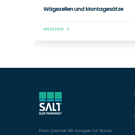
ätze
Wäge-Transmitter
ANSEHEN
Fevzi Çakmak Mh. Kosgeb Cd. Büsan