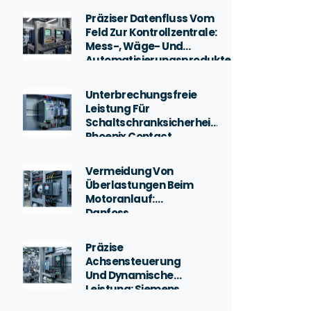
Präziser Datenfluss Vom
Feld Zur Kontrollzentrale:
Mess-, Wäge- Und
Automatisierungsprodukte
Unterbrechungsfreie
Leistung Für
Schaltschranksicherheit:
Phoenix Contact
Stromversorgungen
(QUINT POWER)
Vermeidung Von
Überlastungen Beim
Motoranlauf:
Danfoss
Sanftanlasser
(Softstarter)
Präzise
Achsensteuerung
Und Dynamische
Leistung: Siemens
Sinamics