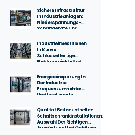
Der Beschaffung
Von
Sichere Infrastruktur
Elektromaterialien
In Industrieanlagen:
In Konya Mit Şalt
Niederspannungs-
Elektromarket
Schaltgeräte Und
Materialbeschaffung
Industrieinvestitionen
In Konya:
Schlüsselfertige
Elektroprojekt- Und
Contracting-
Dienstleistungen
Energieeinsparung In
Der Industrie:
Frequenzumrichter
Und Intelligente
Antriebstechnologien
Qualität Bei Industriellen
Schaltschrankinstallationen:
Auswahl Der Richtigen
Ausrüstung Und Gehäuse