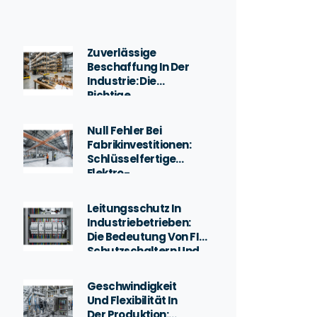
Zuverlässige
Beschaffung In Der
Industrie: Die
Richtige
Händlerauswahl Bei
Industriellen
Null Fehler Bei
Elektrogeräten
Fabrikinvestitionen:
Schlüsselfertige
Elektro-
Anlagenbau-
Prozesse
Leitungsschutz In
Industriebetrieben:
Die Bedeutung Von FI-
Schutzschaltern Und
Motorschutzschaltern
Geschwindigkeit
Und Flexibilität In
Der Produktion: