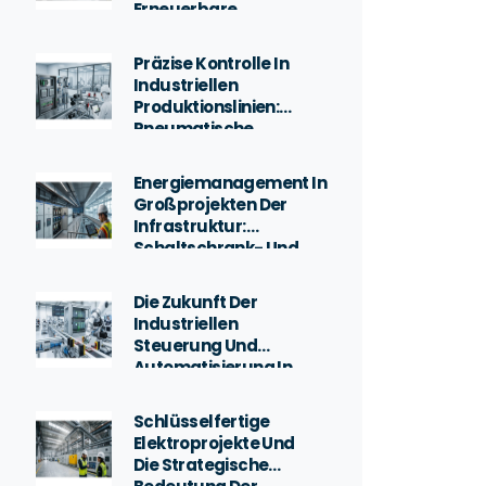
Erneuerbare
Energien: Auswahl
Von Schaltgeräten
Präzise Kontrolle In
In PV- Und
Industriellen
Windkraft-
Produktionslinien:
Infrastrukturen
Pneumatische
Systeme Und
Industrielle
Energiemanagement In
Wägelösungen
Großprojekten Der
Infrastruktur:
Schaltschrank- Und
Kompensationslösungen
Die Zukunft Der
Industriellen
Steuerung Und
Automatisierung In
Modernen Fabriken
Schlüsselfertige
Elektroprojekte Und
Die Strategische