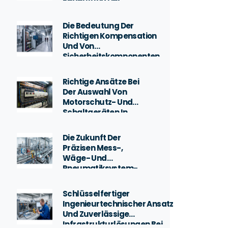
Bedeutung Der
Stromverteilung In
Der Industrie Von
Die Bedeutung Der
Konya
Richtigen Kompensation
Und Von
Sicherheitskomponenten
Im Industriellen
Schaltschrankdesign
Richtige Ansätze Bei
Der Auswahl Von
Motorschutz- Und
Schaltgeräten In
Fabrikinstallationen
Die Zukunft Der
Präzisen Mess-,
Wäge- Und
Pneumatiksystem-
Integration In
Produktionslinien
Schlüsselfertiger
Ingenieurtechnischer Ansatz
Und Zuverlässige
Infrastrukturlösungen Bei