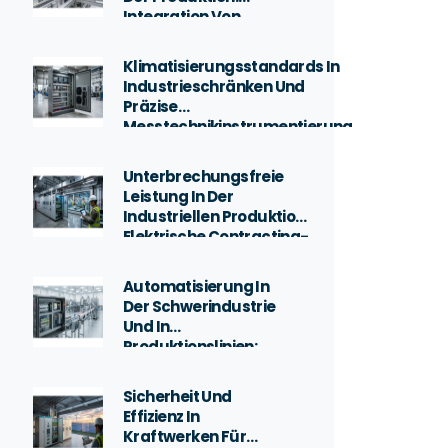
Integration Von
Antriebssystemen
Und Pneumatischen
Klimatisierungsstandards In
Technologien
Industrieschränken Und
Präzise
Messtechnikinstrumentierung
Unterbrechungsfreie
Leistung In Der
Industriellen Produktion:
Elektrische Contracting-
Prozesse In Fabriken Und
Sichere
Automatisierung In
Infrastrukturinstallation
Der Schwerindustrie
Und In
Produktionslinien:
Maximale
Performance Mit
Sicherheit Und
Siemens, Danfoss
Effizienz In
Und Omron
Kraftwerken Für