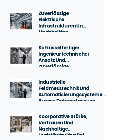
Industriellen
Elektroinstallationsprojekten
Zuverlässige
Elektrische
Infrastrukturen Und
Nachhaltige
Ingenieurlösungen
In Kraftwerken Für
Schlüsselfertiger
Erneuerbare
Ingenieurtechnischer
Energien
Ansatz Und
Zuverlässige
Infrastrukturlösungen
In Bau- Und
Industrielle
Infrastrukturprojekten
Feldmesstechnik Und
Automatisierungssysteme:
Präzise Datenerfassung,
Steuerungs- Und
Instrumentierungslösungen
Koorporative Stärke,
Vertrauen Und
Nachhaltige
Logistikstruktur Bei