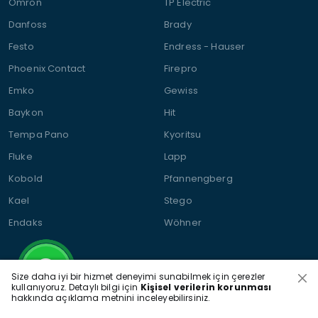
Omron
TP Electric
Danfoss
Brady
Festo
Endress - Hauser
Phoenix Contact
Firepro
Emko
Gewiss
Baykon
Hit
Tempa Pano
Kyoritsu
Fluke
Lapp
Kobold
Pfannengberg
Kael
Stego
Endaks
Wöhner
Size daha iyi bir hizmet deneyimi sunabilmek için çerezler
kullanıyoruz. Detaylı bilgi için
Kişisel verilerin korunması
hakkında açıklama metnini inceleyebilirsiniz.