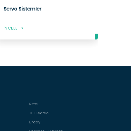
Güç Kaynakları
Sıcaklı
İNCELE
İNCELE
Rittal
TP Electric
Brady